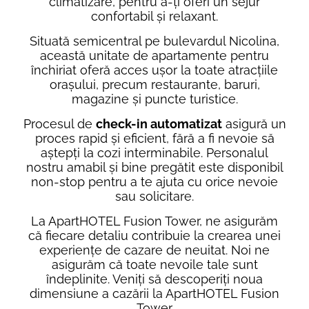
climatizare, pentru a-ți oferi un sejur
confortabil și relaxant.
Situată semicentral pe bulevardul Nicolina,
această unitate de apartamente pentru
închiriat oferă acces ușor la toate atracțiile
orașului, precum restaurante, baruri,
magazine și puncte turistice.
Procesul de
check-in automatizat
asigură un
proces rapid și eficient, fără a fi nevoie să
aștepți la cozi interminabile. Personalul
nostru amabil și bine pregătit este disponibil
non-stop pentru a te ajuta cu orice nevoie
sau solicitare.
La ApartHOTEL Fusion Tower, ne asigurăm
că fiecare detaliu contribuie la crearea unei
experiențe de cazare de neuitat. Noi ne
asigurăm că toate nevoile tale sunt
îndeplinite. Veniți să descoperiți noua
dimensiune a cazării la ApartHOTEL Fusion
Tower.